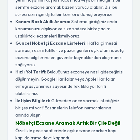
Şehir hayatının koşturmacasında veya bilmediğiniz bir
semtte eczane aramak bazen yorucu olabilir. Biz, bu
süreci sizin için dijital bir konfora dönüştürüyoruz:
Konum Bazlı Akıllı Arama:
Sisteme girdiğiniz anda
konumunuzu algılıyor ve size sadece birkaç adım
uzaklıktaki eczaneleri listeliyoruz.
Güncel Nöbetçi Eczane Listeleri:
Hafta içi mesai
sonrası, resmi tatiller ve pazar günleri açık olan nöbetçi
eczane bilgilerine en güvenilir kaynaklardan ulaşmanızı
sağlıyoruz.
Hızlı Yol Tarifi:
Bulduğunuz eczaneye nasıl gideceğinizi
düşünmeyin. Google Haritalar veya Apple Haritalar
entegrasyonumuz sayesinde tek tıkla yol tarifi
alabilirsiniz.
İletişim Bilgileri:
Gitmeden önce sormak istediğiniz
bir şey mi var? Eczanelerin telefon numaralarına
anında ulaşın.
Nöbetçi Eczane Aramak Artık Bir Çile Değil
Özellikle gece saatlerinde açık eczane ararken kapı
kapı dolaşma devri kapandı.