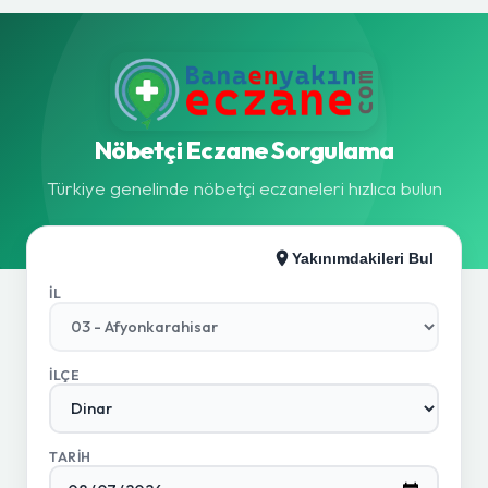
Nöbetçi Eczane Sorgulama
Türkiye genelinde nöbetçi eczaneleri hızlıca bulun
Yakınımdakileri Bul
İL
İLÇE
TARIH