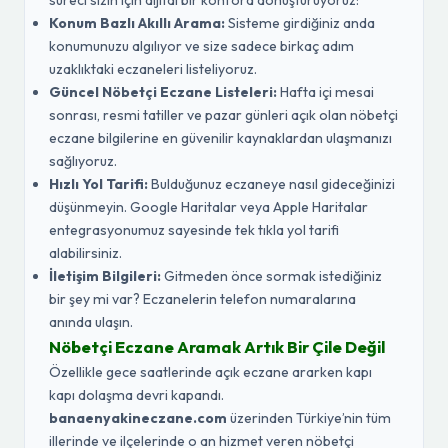
süreci sizin için dijital bir konfora dönüştürüyoruz:
Konum Bazlı Akıllı Arama:
Sisteme girdiğiniz anda
konumunuzu algılıyor ve size sadece birkaç adım
uzaklıktaki eczaneleri listeliyoruz.
Güncel Nöbetçi Eczane Listeleri:
Hafta içi mesai
sonrası, resmi tatiller ve pazar günleri açık olan nöbetçi
eczane bilgilerine en güvenilir kaynaklardan ulaşmanızı
sağlıyoruz.
Hızlı Yol Tarifi:
Bulduğunuz eczaneye nasıl gideceğinizi
düşünmeyin. Google Haritalar veya Apple Haritalar
entegrasyonumuz sayesinde tek tıkla yol tarifi
alabilirsiniz.
İletişim Bilgileri:
Gitmeden önce sormak istediğiniz
bir şey mi var? Eczanelerin telefon numaralarına
anında ulaşın.
Nöbetçi Eczane Aramak Artık Bir Çile Değil
Özellikle gece saatlerinde açık eczane ararken kapı
kapı dolaşma devri kapandı.
banaenyakineczane.com
üzerinden Türkiye’nin tüm
illerinde ve ilçelerinde o an hizmet veren nöbetçi