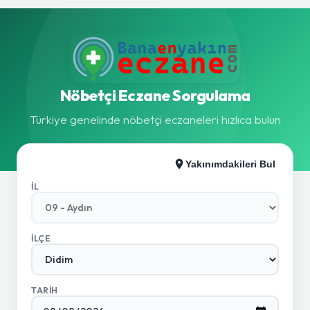
Nöbetçi Eczane Sorgulama
Türkiye genelinde nöbetçi eczaneleri hızlıca bulun
Yakınımdakileri Bul
İL
İLÇE
TARIH