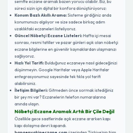
semtte eczane aramak bazen yorucu olabilir. Biz, bu
süreci sizin için dijital bir konfora dönüştürüyoruz:
Konum Bazlı Akıllı Arama:
Sisteme girdiğiniz anda
konumunuzu algılıyor ve size sadece birkaç adım
uzaklıktaki eczaneleri listeliyoruz.
Güncel Nöbetçi Eczane Listeleri:
Hafta içi mesai
sonrası, resmi tatiller ve pazar günleri açık olan nöbetçi
eczane bilgilerine en güvenilir kaynaklardan ulaşmanızı
sağlıyoruz.
Hızlı Yol Tarifi:
Bulduğunuz eczaneye nasıl gideceğinizi
düşünmeyin. Google Haritalar veya Apple Haritalar
entegrasyonumuz sayesinde tek tıkla yol tarifi
alabilirsiniz.
İletişim Bilgileri:
Gitmeden önce sormak istediğiniz
bir şey mi var? Eczanelerin telefon numaralarına
anında ulaşın.
Nöbetçi Eczane Aramak Artık Bir Çile Değil
Özellikle gece saatlerinde açık eczane ararken kapı
kapı dolaşma devri kapandı.
banaenyakineczane.com
üzerinden Türkiye’nin tüm