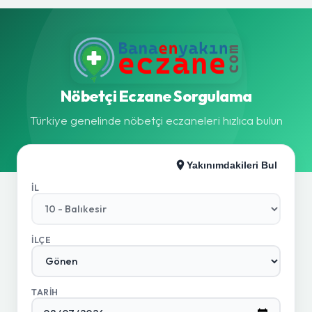
Nöbetçi Eczane Sorgulama
Türkiye genelinde nöbetçi eczaneleri hızlıca bulun
Yakınımdakileri Bul
İL
İLÇE
TARIH