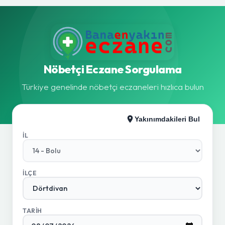
Nöbetçi Eczane Sorgulama
Türkiye genelinde nöbetçi eczaneleri hızlıca bulun
Yakınımdakileri Bul
İL
İLÇE
TARIH