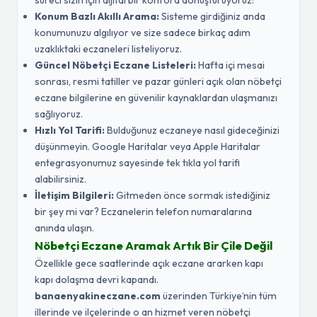
süreci sizin için dijital bir konfora dönüştürüyoruz:
Konum Bazlı Akıllı Arama:
Sisteme girdiğiniz anda
konumunuzu algılıyor ve size sadece birkaç adım
uzaklıktaki eczaneleri listeliyoruz.
Güncel Nöbetçi Eczane Listeleri:
Hafta içi mesai
sonrası, resmi tatiller ve pazar günleri açık olan nöbetçi
eczane bilgilerine en güvenilir kaynaklardan ulaşmanızı
sağlıyoruz.
Hızlı Yol Tarifi:
Bulduğunuz eczaneye nasıl gideceğinizi
düşünmeyin. Google Haritalar veya Apple Haritalar
entegrasyonumuz sayesinde tek tıkla yol tarifi
alabilirsiniz.
İletişim Bilgileri:
Gitmeden önce sormak istediğiniz
bir şey mi var? Eczanelerin telefon numaralarına
anında ulaşın.
Nöbetçi Eczane Aramak Artık Bir Çile Değil
Özellikle gece saatlerinde açık eczane ararken kapı
kapı dolaşma devri kapandı.
banaenyakineczane.com
üzerinden Türkiye’nin tüm
illerinde ve ilçelerinde o an hizmet veren nöbetçi