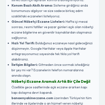
süreci sizin için dijital bir konfora dönüştürüyoruz:
Konum Bazlı Akıllı Arama:
Sisteme girdiğiniz anda
konumunuzu algılıyor ve size sadece birkaç adım
uzaklıktaki eczaneleri listeliyoruz.
Güncel Nöbetçi Eczane Listeleri:
Hafta içi mesai
sonrası, resmi tatiller ve pazar günleri açık olan nöbetçi
eczane bilgilerine en güvenilir kaynaklardan ulaşmanızı
sağlıyoruz.
Hızlı Yol Tarifi:
Bulduğunuz eczaneye nasıl gideceğinizi
düşünmeyin. Google Haritalar veya Apple Haritalar
entegrasyonumuz sayesinde tek tıkla yol tarifi
alabilirsiniz.
İletişim Bilgileri:
Gitmeden önce sormak istediğiniz
bir şey mi var? Eczanelerin telefon numaralarına
anında ulaşın.
Nöbetçi Eczane Aramak Artık Bir Çile Değil
Özellikle gece saatlerinde açık eczane ararken kapı
kapı dolaşma devri kapandı.
banaenyakineczane.com
üzerinden Türkiye’nin tüm
illerinde ve ilçelerinde o an hizmet veren nöbetçi