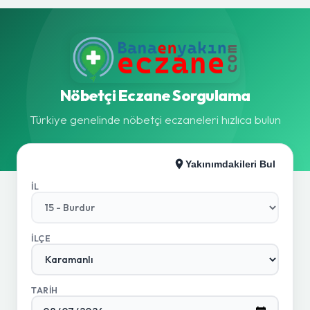
Nöbetçi Eczane Sorgulama
Türkiye genelinde nöbetçi eczaneleri hızlıca bulun
Yakınımdakileri Bul
İL
İLÇE
TARIH