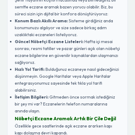
Şehir hayatının koşturmacasında veya bilmediğiniz bir
semtte eczane aramak bazen yorucu olabilir. Biz, bu
süreci sizin için dijital bir konfora dönüştürüyoruz:
Konum Bazlı Akıllı Arama:
Sisteme girdiğiniz anda
konumunuzu algılıyor ve size sadece birkaç adım
uzaklıktaki eczaneleri listeliyoruz.
Güncel Nöbetçi Eczane Listeleri:
Hafta içi mesai
sonrası, resmi tatiller ve pazar günleri açık olan nöbetçi
eczane bilgilerine en güvenilir kaynaklardan ulaşmanızı
sağlıyoruz.
Hızlı Yol Tarifi:
Bulduğunuz eczaneye nasıl gideceğinizi
düşünmeyin. Google Haritalar veya Apple Haritalar
entegrasyonumuz sayesinde tek tıkla yol tarifi
alabilirsiniz.
İletişim Bilgileri:
Gitmeden önce sormak istediğiniz
bir şey mi var? Eczanelerin telefon numaralarına
anında ulaşın.
Nöbetçi Eczane Aramak Artık Bir Çile Değil
Özellikle gece saatlerinde açık eczane ararken kapı
kapı dolaşma devri kapandı.