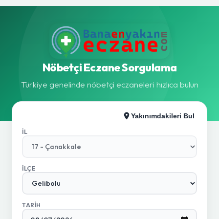
Nöbetçi Eczane Sorgulama
Türkiye genelinde nöbetçi eczaneleri hızlıca bulun
Yakınımdakileri Bul
İL
İLÇE
TARIH