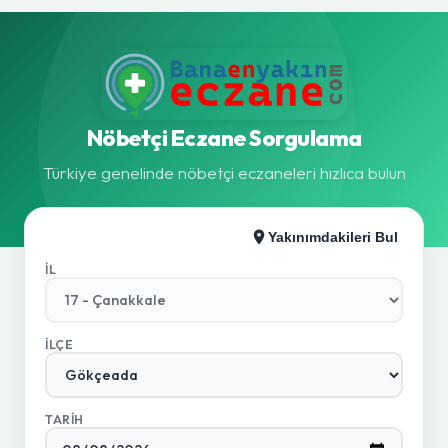
Nöbetçi Eczane Sorgulama
Türkiye genelinde nöbetçi eczaneleri hızlıca bulun
Yakınımdakileri Bul
İL
İLÇE
TARIH