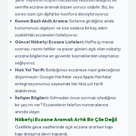
Şehir hayatının koşturmacasında veya bilmediğiniz bir
semtte eczane aramak bazen yorucu olabilir. Biz, bu
süreci sizin için dijital bir konfora dönüştürüyoruz:
Konum Bazlı Akıllı Arama:
Sisteme girdiğiniz anda
konumunuzu algılıyor ve size sadece birkaç adım
uzaklıktaki eczaneleri listeliyoruz.
Güncel Nöbetçi Eczane Listeleri:
Hafta içi mesai
sonrası, resmi tatiller ve pazar günleri açık olan nöbetçi
eczane bilgilerine en güvenilir kaynaklardan ulaşmanızı
sağlıyoruz.
Hızlı Yol Tarifi:
Bulduğunuz eczaneye nasıl gideceğinizi
düşünmeyin. Google Haritalar veya Apple Haritalar
entegrasyonumuz sayesinde tek tıkla yol tarifi
alabilirsiniz.
İletişim Bilgileri:
Gitmeden önce sormak istediğiniz
bir şey mi var? Eczanelerin telefon numaralarına
anında ulaşın.
Nöbetçi Eczane Aramak Artık Bir Çile Değil
Özellikle gece saatlerinde açık eczane ararken kapı
kapı dolaşma devri kapandı.