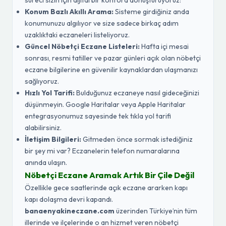
süreci sizin için dijital bir konfora dönüştürüyoruz:
Konum Bazlı Akıllı Arama:
Sisteme girdiğiniz anda
konumunuzu algılıyor ve size sadece birkaç adım
uzaklıktaki eczaneleri listeliyoruz.
Güncel Nöbetçi Eczane Listeleri:
Hafta içi mesai
sonrası, resmi tatiller ve pazar günleri açık olan nöbetçi
eczane bilgilerine en güvenilir kaynaklardan ulaşmanızı
sağlıyoruz.
Hızlı Yol Tarifi:
Bulduğunuz eczaneye nasıl gideceğinizi
düşünmeyin. Google Haritalar veya Apple Haritalar
entegrasyonumuz sayesinde tek tıkla yol tarifi
alabilirsiniz.
İletişim Bilgileri:
Gitmeden önce sormak istediğiniz
bir şey mi var? Eczanelerin telefon numaralarına
anında ulaşın.
Nöbetçi Eczane Aramak Artık Bir Çile Değil
Özellikle gece saatlerinde açık eczane ararken kapı
kapı dolaşma devri kapandı.
banaenyakineczane.com
üzerinden Türkiye’nin tüm
illerinde ve ilçelerinde o an hizmet veren nöbetçi