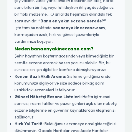
şey vakittir. Gece yarısı aniden bastıran bir ateş, hafta
sonu biten bir ilaç veya tatildeyken ihtiyaç duyduğunuz
bir tıbbi malzeme... O anlarda hepimizin aklındaki tek
soru aynıdır:
“Bana en yakın eczane nerede?”
İşte tam bu noktada
banaenyakineczane.com
,
karmaşadan uzak, hızlı ve güncel çözümleriyle
yardımınıza koşuyor.
Neden banaenyakineczane.com?
Şehir hayatının koşturmacasında veya bilmediğiniz bir
semtte eczane aramak bazen yorucu olabilir. Biz, bu
süreci sizin için dijital bir konfora dönüştürüyoruz:
Konum Bazlı Akıllı Arama:
Sisteme girdiğiniz anda
konumunuzu algılıyor ve size sadece birkaç adım
uzaklıktaki eczaneleri listeliyoruz.
Güncel Nöbetçi Eczane Listeleri:
Hafta içi mesai
sonrası, resmi tatiller ve pazar günleri açık olan nöbetçi
eczane bilgilerine en güvenilir kaynaklardan ulaşmanızı
sağlıyoruz.
Hızlı Yol Tarifi:
Bulduğunuz eczaneye nasıl gideceğinizi
düşünmeyin. Google Haritalar veya Apple Haritalar