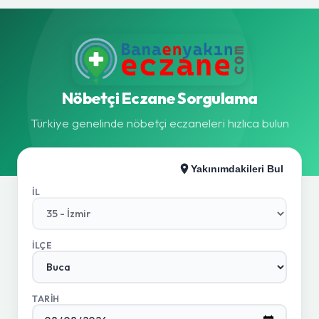
Nöbetçi Eczane Sorgulama
Türkiye genelinde nöbetçi eczaneleri hızlıca bulun
Yakınımdakileri Bul
İL
İLÇE
TARIH