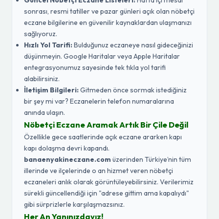
Güncel Nöbetçi Eczane Listeleri:
Hafta içi mesai
sonrası, resmi tatiller ve pazar günleri açık olan nöbetçi
eczane bilgilerine en güvenilir kaynaklardan ulaşmanızı
sağlıyoruz.
Hızlı Yol Tarifi:
Bulduğunuz eczaneye nasıl gideceğinizi
düşünmeyin. Google Haritalar veya Apple Haritalar
entegrasyonumuz sayesinde tek tıkla yol tarifi
alabilirsiniz.
İletişim Bilgileri:
Gitmeden önce sormak istediğiniz
bir şey mi var? Eczanelerin telefon numaralarına
anında ulaşın.
Nöbetçi Eczane Aramak Artık Bir Çile Değil
Özellikle gece saatlerinde açık eczane ararken kapı
kapı dolaşma devri kapandı.
banaenyakineczane.com
üzerinden Türkiye’nin tüm
illerinde ve ilçelerinde o an hizmet veren nöbetçi
eczaneleri anlık olarak görüntüleyebilirsiniz. Verilerimiz
sürekli güncellendiği için "adrese gittim ama kapalıydı"
gibi sürprizlerle karşılaşmazsınız.
Her An Yanınızdayız!