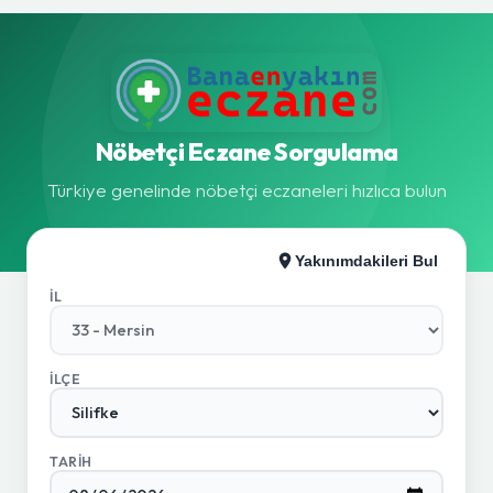
Nöbetçi Eczane Sorgulama
Türkiye genelinde nöbetçi eczaneleri hızlıca bulun
Yakınımdakileri Bul
İL
İLÇE
TARIH