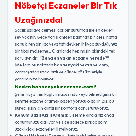
Nöbetçi Eczaneler Bir Tık
Uzağınızda!
Sağlık şakaya gelmez, acil bir durumda ise en değerli
şey vakittir. Gece yarısı aniden bastıran bir ateş, hafta
sonu biten bir ilaç veya tatildeyken ihtiyaç duyduğunuz
bir tıbbi malzeme... O anlarda hepimizin aklındaki tek
soru aynıdır:
“Bana en yakın eczane nerede?”
İşte tam bu noktada
banaenyakineczane.com
,
karmaşadan uzak, hızlı ve güncel çözümleriyle
yardımınıza koşuyor.
Neden banaenyakineczane.com?
Şehir hayatının koşturmacasında veya bilmediğiniz bir
semtte eczane aramak bazen yorucu olabilir. Biz, bu
süreci sizin için dijital bir konfora dönüştürüyoruz:
Konum Bazlı Akıllı Arama:
Sisteme girdiğiniz anda
konumunuzu algılıyor ve size sadece birkaç adım
uzaklıktaki eczaneleri listeliyoruz.