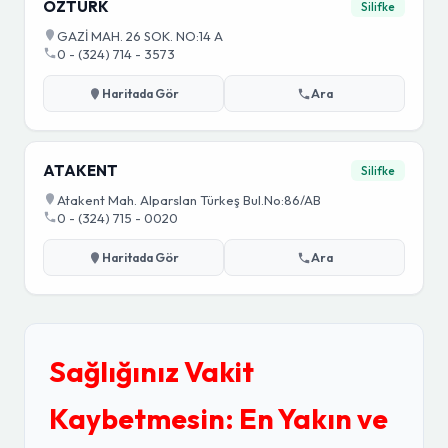
ÖZTÜRK
Silifke
GAZİ MAH. 26 SOK. NO:14 A
0 - (324) 714 - 3573
Haritada Gör
Ara
ATAKENT
Silifke
Atakent Mah. Alparslan Türkeş Bul.No:86/AB
0 - (324) 715 - 0020
Haritada Gör
Ara
Sağlığınız Vakit
Kaybetmesin: En Yakın ve